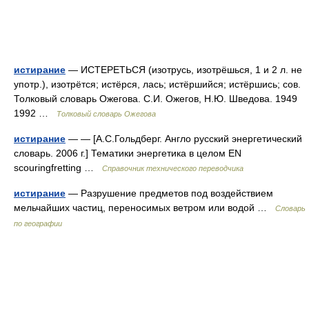
истирание
— ИСТЕРЕТЬСЯ (изотрусь, изотрёшься, 1 и 2 л. не
употр.), изотрётся; истёрся, лась; истёршийся; истёршись; сов.
Толковый словарь Ожегова. С.И. Ожегов, Н.Ю. Шведова. 1949
1992 …
Толковый словарь Ожегова
истирание
— — [А.С.Гольдберг. Англо русский энергетический
словарь. 2006 г.] Тематики энергетика в целом EN
scouringfretting …
Справочник технического переводчика
истирание
— Разрушение предметов под воздействием
мельчайших частиц, переносимых ветром или водой …
Словарь
по географии