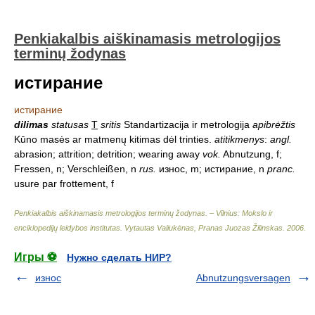
Penkiakalbis aiškinamasis metrologijos
terminų žodynas
истирание
истирание
dilimas
statusas
T
sritis
Standartizacija ir metrologija
apibrėžtis
Kūno masės ar matmenų kitimas dėl trinties.
atitikmenys
:
angl.
abrasion; attrition; detrition; wearing away
vok.
Abnutzung, f;
Fressen, n; Verschleißen, n
rus.
износ, m; истирание, n
pranc.
usure par frottement, f
Penkiakalbis aiškinamasis metrologijos terminų žodynas. – Vilnius: Mokslo ir
enciklopedijų leidybos institutas
.
Vytautas Valiukėnas, Pranas Juozas Žilinskas
.
2006
.
Игры ⚽
Нужно сделать НИР?
износ
Abnutzungsversagen